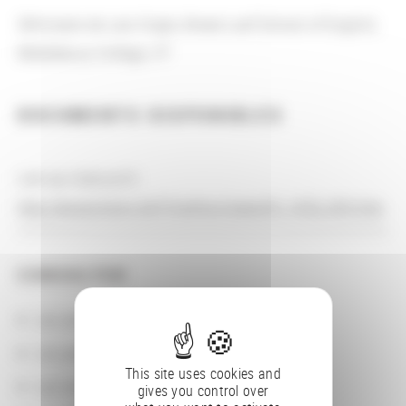
Séminaire de Lars Engle, Bread Loaf School of English,
Middlebury College, VT
DOCUMENTS DISPONIBLES
Lien au manuscrit :
http://expositions.bnf.fr/arthur/grand/fr_1433_055.htm
CONSULTER
Les actions
Les partenaires
This site uses cookies and
Les localisations géographiques
gives you control over