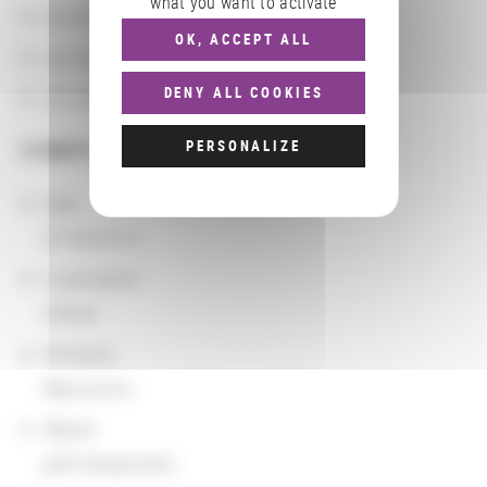
what you want to activate
Les départements BnF
OK, ACCEPT ALL
Les domaines
DENY ALL COOKIES
Les groupements d'actions
PERSONALIZE
COMPLÉMENTS
Date
07/08/2014
Localisation
Oxford
Domaine
Manuscrits
Nature
prêt d'exposition