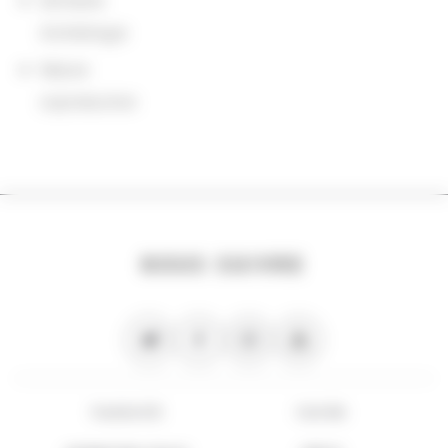
Domaine
Archéologie
Nature
coproduction
NOUS SUIVRE
PLAN DU SITE
FLUX RSS