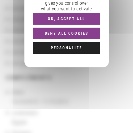
gives you control over
Les actions
what you want to activate
Les partenaires
OK, ACCEPT ALL
Les localisations géographiques
DENY ALL COOKIES
Les départements BnF
PERSONALIZE
Les domaines
Les groupements d'actions
COMPLÉMENTS
Dates
10/24/2014 - 11/15/2014
Localisation
Égypte