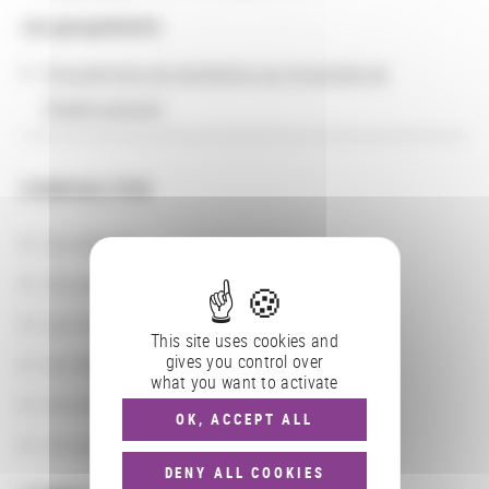
Les groupements
Programmes de recherche sur le budget de
l'établissement
CONSULTER
Les actions
Les partenaires
Les localisations géographiques
This site uses cookies and
gives you control over
Les départements BnF
what you want to activate
Les domaines
OK, ACCEPT ALL
Les groupements d'actions
DENY ALL COOKIES