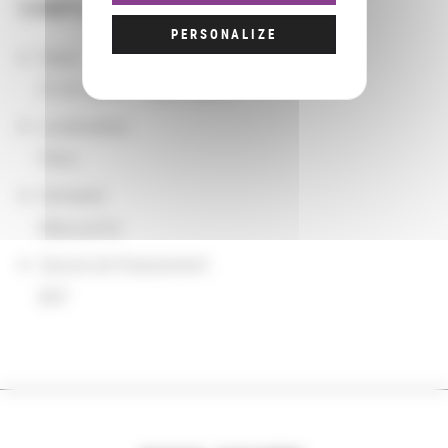
COMPLÉMENTS
PERSONALIZE
Dates
01/01/2013 - 12/31/2015
Localisation
Paris
Domaine
Manuscrits
Source de financement
BnF