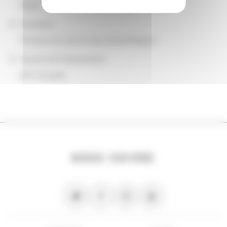
Paris
Domaine
Histoire du livre et des bibliothèques
Source de financement
BnF et autre
NOUS SUIVRE