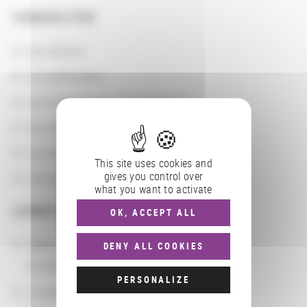
CONSULTER
Les actions
Les partenaires
Les localisations géographiques
Les départements BnF
Les domaines
This site uses cookies and
gives you control over
Les groupements d'actions
what you want to activate
COMPLÉMENTS
OK, ACCEPT ALL
Dates
DENY ALL COOKIES
07/04/2013 - 08/04/2013
PERSONALIZE
Localisation