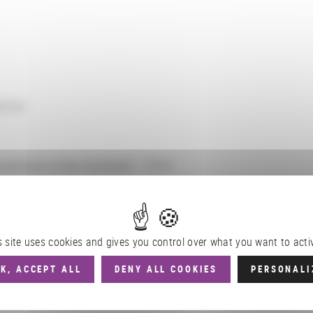
éciser
 archives et des imprimés
) : tuteur
s site uses cookies and gives you control over what you want to acti
K, ACCEPT ALL
DENY ALL COOKIES
PERSONALI
ues