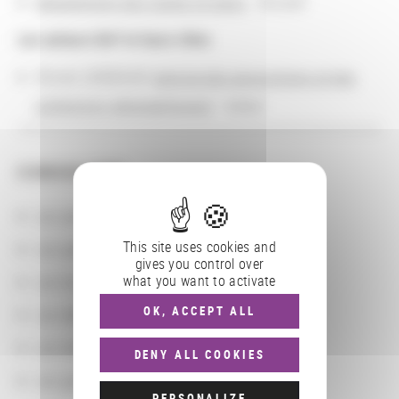
département des Cartes et plans
: Accueil
Les acteurs BnF et leurs rôles
Olivier LOISEAUX (
service des acquisitions et des
collections géographiques
) : tuteur
CONSULTER
Les actions
This site uses cookies and
Les partenaires
gives you control over
what you want to activate
Les localisations géographiques
OK, ACCEPT ALL
Les départements BnF
Les domaines
DENY ALL COOKIES
Les groupements d'actions
PERSONALIZE