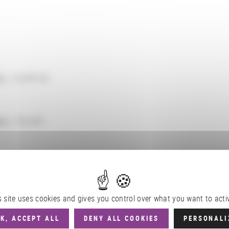
is
: à préciser
ans
: Accueil
 acquisitions et des collections géographiques
) : tuteur
s site uses cookies and gives you control over what you want to acti
K, ACCEPT ALL
DENY ALL COOKIES
PERSONALI