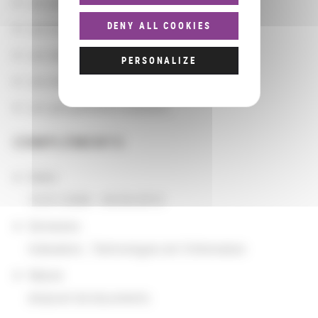
Les partenaires
DENY ALL COOKIES
Les localisations géographiques
Les départements BnF
PERSONALIZE
Les domaines
Les groupements d'actions
COMPLÉMENTS
Dates
10/01/2008 - 09/30/2010
Domaines
Indexation
,
Technologies de l'information
Nature
emprunt de documents