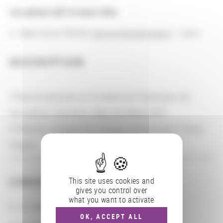
Les acteurs BnF et leurs rôles
Marie-Elise FREON (
service Numérisation
) : tuteur
DESCRIPTION
Thèse de doctorat sur le thème de l'indexation de
documents imprimés, début de thèse 2007
Professeur dirigeant les travaux universitaires Thierry
Paquet
This site uses cookies and
CONSULTER
gives you control over
what you want to activate
Les actions
OK, ACCEPT ALL