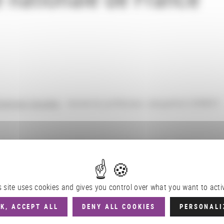
ciences Sociales
: tutorat du professeur Jacqueline CARROY
e des manuscrits modernes et contemporains
) : tuteur
s site uses cookies and gives you control over what you want to acti
K, ACCEPT ALL
DENY ALL COOKIES
PERSONALI